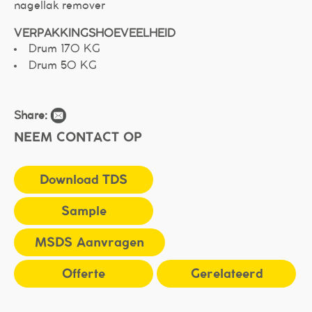
nagellak remover
VERPAKKINGSHOEVEELHEID
Drum 170 KG
Drum 50 KG
Share:
NEEM CONTACT OP
Download TDS
Sample
MSDS Aanvragen
Offerte
Gerelateerd