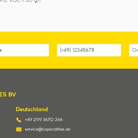
 PU, VOC < 50 g/l
ES BV
Deutschland
+49 2119 3670 266
service@icspecialties.de