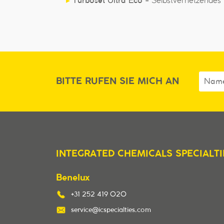
▸
Turboset Ultra Eco -
Selbstvernetzendes
BITTE RUFEN SIE MICH AN
INTEGRATED CHEMICALS SPECIALTI
Benelux
+31 252 419 020
service@icspecialties.com