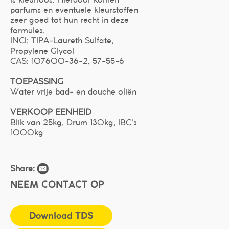
is kleurloos. Hierdoor komen
parfums en eventuele kleurstoffen
zeer goed tot hun recht in deze
formules.
INCI: TIPA-Laureth Sulfate,
Propylene Glycol
CAS: 107600-36-2, 57-55-6
TOEPASSING
Water vrije bad- en douche oliën
VERKOOP EENHEID
Blik van 25kg, Drum 130kg, IBC's
1000kg
Share:
NEEM CONTACT OP
Download TDS