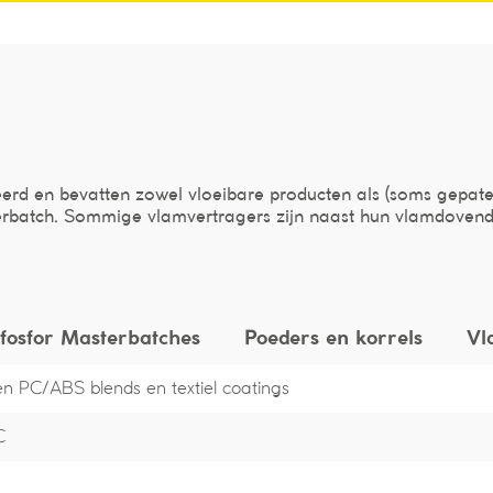
eerd en bevatten zowel vloeibare producten als (soms gepate
terbatch. Sommige vlamvertragers zijn naast hun vlamdovende
fosfor Masterbatches
Poeders en korrels
Vl
n PC/ABS blends en textiel coatings
C