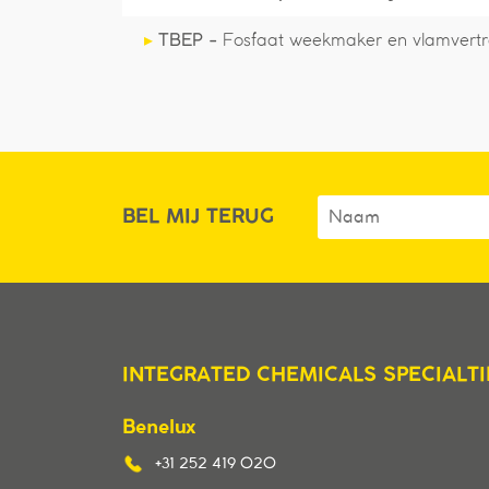
▸
TBEP -
Fosfaat weekmaker en vlamvert
BEL MIJ TERUG
INTEGRATED CHEMICALS SPECIALTI
Benelux
+31 252 419 020